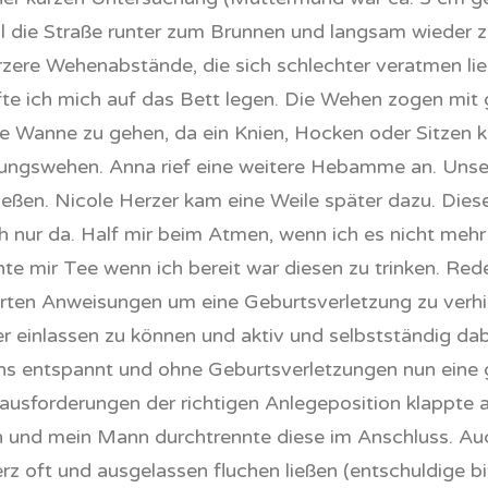
l die Straße runter zum Brunnen und langsam wieder
ere Wehenabstände, die sich schlechter veratmen ließ
te ich mich auf das Bett legen. Die Wehen zogen mit 
 die Wanne zu gehen, da ein Knien, Hocken oder Sitze
ungswehen. Anna rief eine weitere Hebamme an. Unser 
ließen. Nicole Herzer kam eine Weile später dazu. Di
 nur da. Half mir beim Atmen, wenn ich es nicht mehr 
e mir Tee wenn ich bereit war diesen zu trinken. Re
rten Anweisungen um eine Geburtsverletzung zu verh
 einlassen zu können und aktiv und selbstständig dab
ns entspannt und ohne Geburtsverletzungen nun eine g
usforderungen der richtigen Anlegeposition klappte au
n und mein Mann durchtrennte diese im Anschluss. Au
oft und ausgelassen fluchen ließen (entschuldige bitt