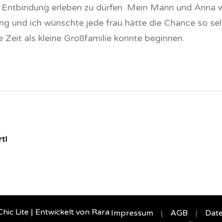
ve Entbindung erleben zu dürfen. Mein Mann und Anna 
ng und ich wünschte jede frau hätte die Chance so s
 Zeit als kleine Großfamilie konnte beginnen.
tl
 Lite | Entwickelt von
Rara
Impressum
AGB
Date