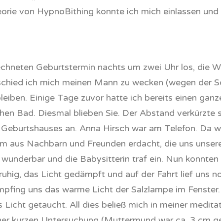
orie von HypnoBithing konnte ich mich einlassen und 
echneten Geburtstermin nachts um zwei Uhr los, die
schied ich mich meinen Mann zu wecken (wegen der S
leiben. Einige Tage zuvor hatte ich bereits einen gan
en Bad. Diesmal blieben Sie. Der Abstand verkürzte si
eburtshauses an. Anna Hirsch war am Telefon. Da wir
tem aus Nachbarn und Freunden erdacht, die uns unse
wunderbar und die Babysitterin traf ein. Nun konnten 
hig, das Licht gedämpft und auf der Fahrt lief uns n
empfing uns das warme Licht der Salzlampe im Fenster
 Licht getaucht. All dies beließ mich in meiner medita
er kurzen Untersuchung (Muttermund war ca. 3 cm geöf